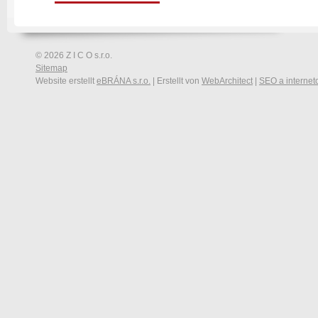
© 2026 Z I C O s.r.o.
Sitemap
Website erstellt
eBRÁNA s.r.o.
| Erstellt von
WebArchitect
|
SEO a internet