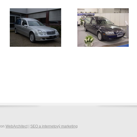
 von
WebArchitect
|
SEO a internetový marketing