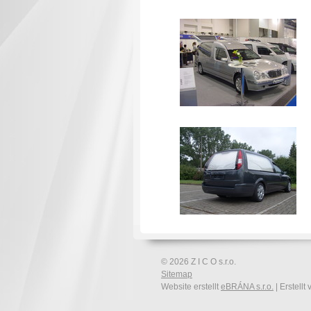
© 2026 Z I C O s.r.o.
Sitemap
Website erstellt
eBRÁNA s.r.o.
| Erstellt