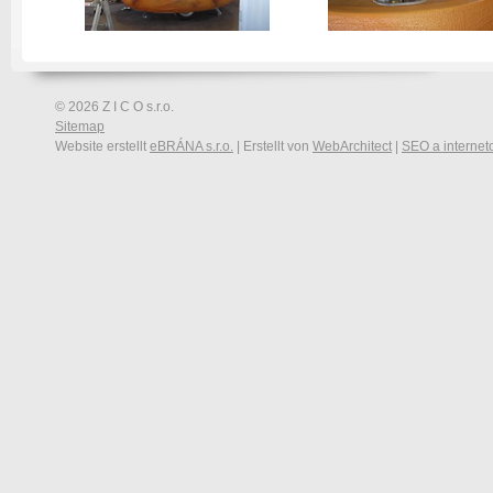
© 2026 Z I C O s.r.o.
Sitemap
Website erstellt
eBRÁNA s.r.o.
| Erstellt von
WebArchitect
|
SEO a internet