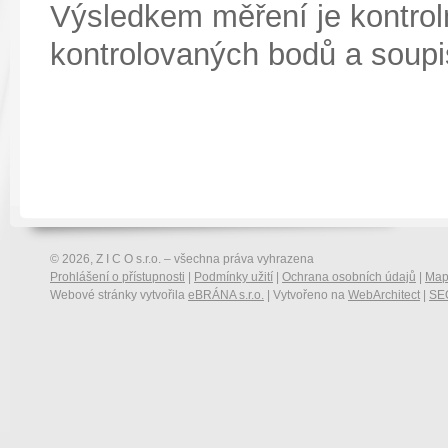
Výsledkem měření je kontrol
kontrolovaných bodů a soupi
© 2026, Z I C O s.r.o. – všechna práva vyhrazena
Prohlášení o přístupnosti
|
Podmínky užití
|
Ochrana osobních údajů
|
Map
Webové stránky vytvořila
eBRÁNA s.r.o.
| Vytvořeno na
WebArchitect
|
SEO